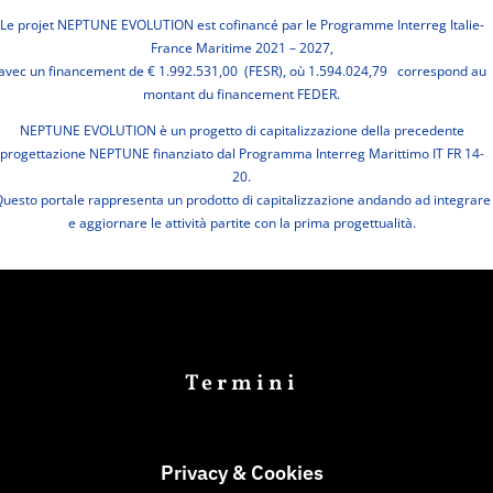
Le projet NEPTUNE EVOLUTION est cofinancé par le Programme Interreg Italie-
France Maritime 2021 – 2027,
avec un financement de € 1.992.531,00 (FESR), où 1.594.024,79 correspond au
montant du financement FEDER.
NEPTUNE EVOLUTION è un progetto di capitalizzazione della precedente
progettazione NEPTUNE finanziato dal Programma Interreg Marittimo IT FR 14-
20.
uesto portale rappresenta un prodotto di capitalizzazione andando ad integrare
e aggiornare le attività partite con la prima progettualità.
Termini
Privacy & Cookies