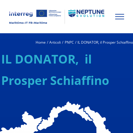
Skip
to
content
Home
Articoli
PNPC
IL DONATOR, il Prosper Schiaffin
IL DONATOR,
il
Prosper
Schiaffino