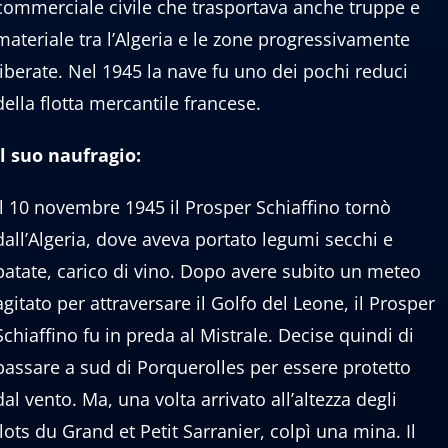
commerciale civile che trasportava anche truppe e
materiale tra l’Algeria e le zone progressivamente
liberate. Nel 1945 la nave fu uno dei pochi reduci
della flotta mercantile francese.
Il suo naufragio:
Il 10 novembre 1945 il Prosper Schiaffino tornò
dall’Algeria, dove aveva portato legumi secchi e
patate, carico di vino. Dopo avere subito un meteo
agitato per attraversare il Golfo del Leone, il Prosper
Schiaffino fu in preda al Mistrale. Decise quindi di
passare a sud di Porquerolles per essere protetto
dal vento. Ma, una volta arrivato all’altezza degli
Îlots du Grand et Petit Sarranier, colpì una mina. Il