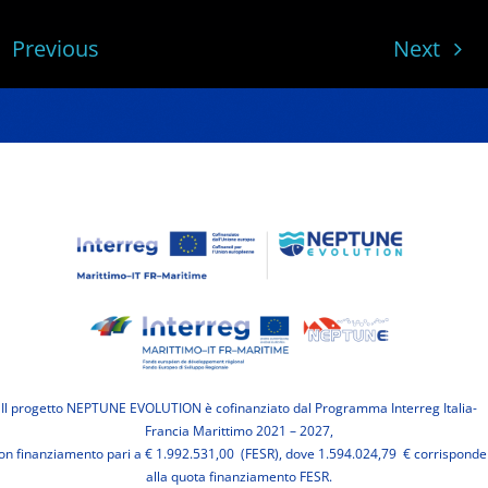
Previous
Next
Il progetto NEPTUNE EVOLUTION è cofinanziato dal Programma Interreg Italia-
Francia Marittimo 2021 – 2027,
on finanziamento pari a € 1.992.531,00 (FESR), dove 1.594.024,79 € corrisponde
alla quota finanziamento FESR.