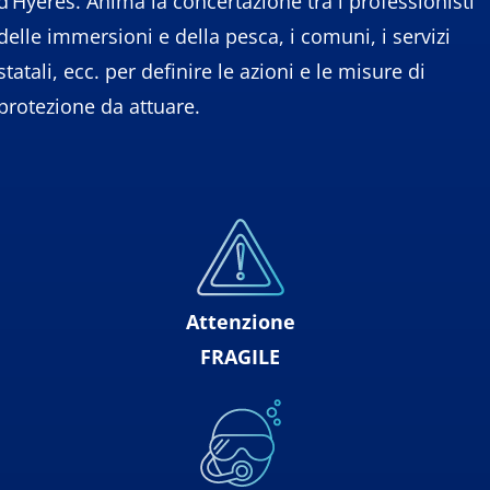
d’Hyères. Anima la concertazione tra i professionisti
delle immersioni e della pesca, i comuni, i servizi
statali, ecc. per definire le azioni e le misure di
protezione da attuare.
Attenzione
FRAGILE