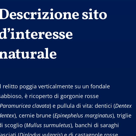
Descrizione sito
d’interesse
naturale
Il relitto poggia verticalmente su un fondale
sabbioso, è ricoperto di gorgonie rosse
Paramuricea
clavata
) e pullula di vita: dentici (
Dentex
dentex
), cernie brune (
Epinephelus
marginatus
), triglie
di scoglio (
Mullus
surmuletus
), banchi di saraghi
fasciati (
Diplodus
vulgaris
) e di castagnole rosse