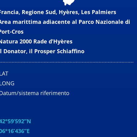
Francia, Regione Sud, Hyères, Les Palmiers
Area marittima adiacente al Parco Nazionale di
Port-Cros
Natura 2000 Rade d’Hyères
Il Donator, il Prosper Schiaffino
LAT
LONG
Datum/sistema riferimento
42°59’592”N
06°16’436”E