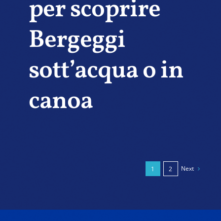
per scoprire
Bergeggi
sott’acqua o in
canoa
Next
1
2