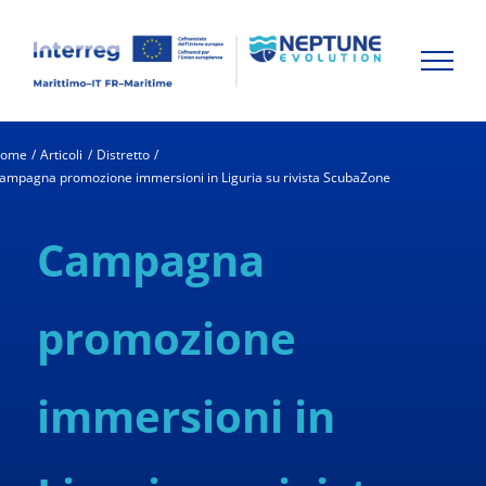
Skip
to
content
ome
Articoli
Distretto
ampagna promozione immersioni in Liguria su rivista ScubaZone
Campagna
promozione
immersioni in