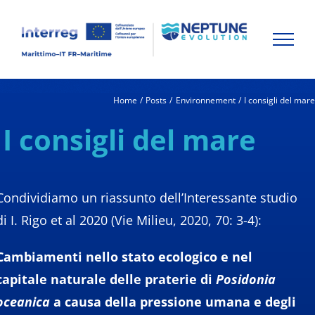
Skip
to
content
Home
Posts
Environnement
I consigli del mar
I consigli del mare
Condividiamo un riassunto dell’Interessante studio
di I. Rigo et al 2020 (Vie Milieu, 2020, 70: 3-4):
Cambiamenti nello stato ecologico e nel
capitale naturale delle praterie di
Posidonia
oceanica
a causa della pressione umana e degli