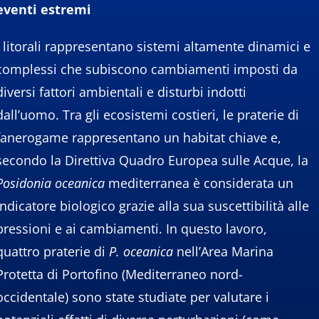
eventi estremi
I litorali rappresentano sistemi altamente dinamici e
complessi che subiscono cambiamenti imposti da
diversi fattori ambientali e disturbi indotti
dall’uomo. Tra gli ecosistemi costieri, le praterie di
fanerogame rappresentano un habitat chiave e,
secondo la Direttiva Quadro Europea sulle Acque, la
Posidonia oceanica
mediterranea è considerata un
indicatore biologico grazie alla sua suscettibilità alle
pressioni e ai cambiamenti. In questo lavoro,
quattro praterie di
P. oceanica
nell’Area Marina
Protetta di Portofino (Mediterraneo nord-
occidentale) sono state studiate per valutare i