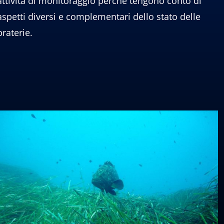
attività di monitoraggio perché tengono conto di
aspetti diversi e complementari dello stato delle
praterie.