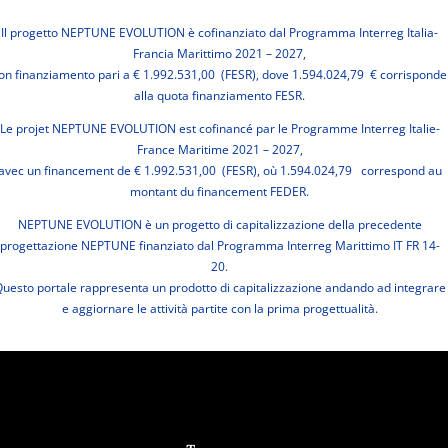
Il progetto NEPTUNE EVOLUTION è cofinanziato dal Programma Interreg Italia-
Francia Marittimo 2021 – 2027,
on finanziamento pari a € 1.992.531,00 (FESR), dove 1.594.024,79 € corrisponde
alla quota finanziamento FESR.
Le projet NEPTUNE EVOLUTION est cofinancé par le Programme Interreg Italie-
France Maritime 2021 – 2027,
avec un financement de € 1.992.531,00 (FESR), où 1.594.024,79 correspond au
montant du financement FEDER.
NEPTUNE EVOLUTION è un progetto di capitalizzazione della precedente
progettazione NEPTUNE finanziato dal Programma Interreg Marittimo IT FR 14-
20.
uesto portale rappresenta un prodotto di capitalizzazione andando ad integrare
e aggiornare le attività partite con la prima progettualità.