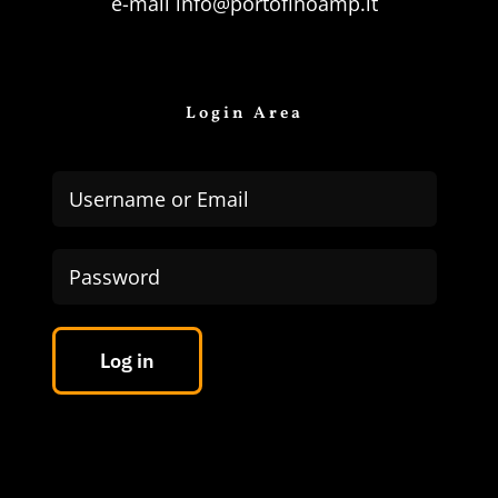
e-mail
info@portofinoamp.it
Login Area
Log in