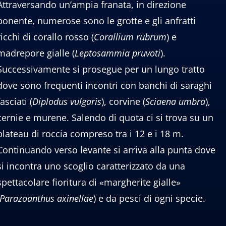
Attraversando un’ampia franata, in direzione
ponente, numerose sono le grotte e gli anfratti
ricchi di corallo rosso (
Corallium
rubrum
) e
madrepore gialle (
Leptosammia
pruvoti
).
Successivamente si prosegue per un lungo tratto
dove sono frequenti incontri con banchi di saraghi
fasciati (
Diplodus
vulgaris
), corvine (
Sciaena
umbra
),
cernie e murene. Salendo di quota ci si trova su un
plateau di roccia compreso tra i 12 e i 18 m.
Continuando verso levante si arriva alla punta dove
si incontra uno scoglio caratterizzato da una
spettacolare fioritura di «margherite gialle»
Parazoanthus
axinellae
) e da pesci di ogni specie.