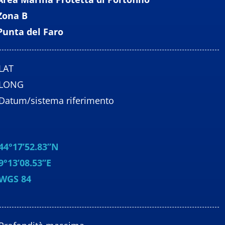
Zona B
Punta del Faro
LAT
LONG
Datum/sistema riferimento
44°17’52.83”N
9°13’08.53”E
WGS 84