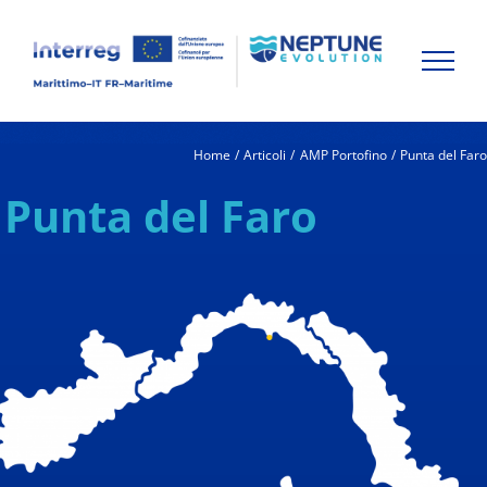
Skip
to
content
Home
Articoli
AMP Portofino
Punta del Far
Punta del Faro