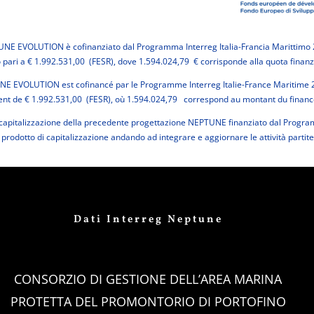
TUNE EVOLUTION è cofinanziato dal Programma Interreg Italia-Francia Marittimo 
 pari a € 1.992.531,00 (FESR), dove 1.594.024,79 € corrisponde alla quota finan
NE EVOLUTION est cofinancé par le Programme Interreg Italie-France Maritime 
ent de € 1.992.531,00 (FESR), où 1.594.024,79 correspond au montant du finan
pitalizzazione della precedente progettazione NEPTUNE finanziato dal Program
rodotto di capitalizzazione andando ad integrare e aggiornare le attività partite
Dati Interreg Neptune
CONSORZIO DI GESTIONE DELL’AREA MARINA
PROTETTA DEL PROMONTORIO DI PORTOFINO