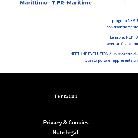
Il progetto NEP
con finanziamento
Le projet NEPTU
avec un financem
NEPTUNE EVOLUTION è un progetto di ca
Questo portale rappresenta un p
Termini
Privacy & Cookies
Note legali