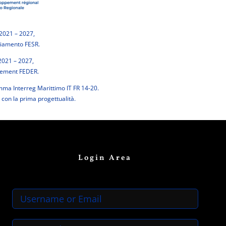
2021 – 2027,
ziamento FESR.
2021 – 2027,
cement FEDER.
ma Interreg Marittimo IT FR 14-20.
 con la prima progettualità.
Login Area