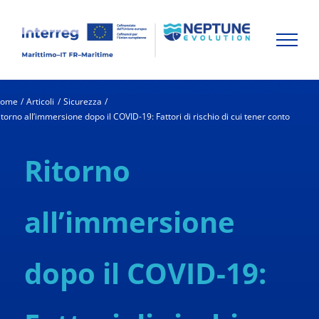
Skip
to
content
ome
Articoli
Sicurezza
itorno all’immersione dopo il COVID-19: Fattori di rischio di cui tener conto
Ritorno
all’immersione
dopo il COVID-19: