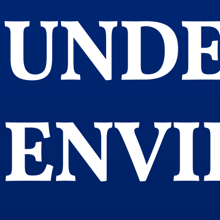
UND
ENV