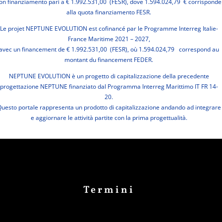
on finanziamento pari a € 1.992.531,00 (FESR), dove 1.594.024,79 € corrisponde
alla quota finanziamento FESR.
Le projet NEPTUNE EVOLUTION est cofinancé par le Programme Interreg Italie-
France Maritime 2021 – 2027,
avec un financement de € 1.992.531,00 (FESR), où 1.594.024,79 correspond au
montant du financement FEDER.
NEPTUNE EVOLUTION è un progetto di capitalizzazione della precedente
progettazione NEPTUNE finanziato dal Programma Interreg Marittimo IT FR 14-
20.
uesto portale rappresenta un prodotto di capitalizzazione andando ad integrare
e aggiornare le attività partite con la prima progettualità.
Termini