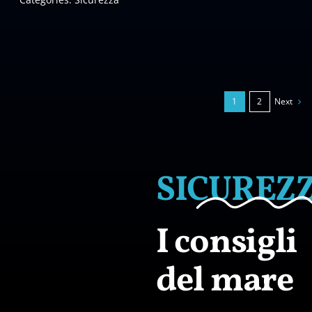
Next
1
2
SICUREZ
I consigli
del mare