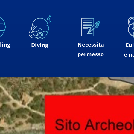
ling
Necessita
Diving
Cul
permesso
e n