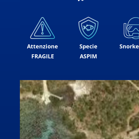
Attenzione
Specie
Snorke
FRAGILE
ASPIM