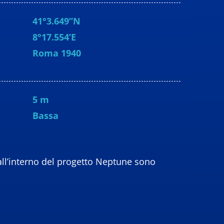
41°3.649”N
8°17.554’E
Roma 1940
5 m
Bassa
, all’interno del progetto Neptune sono