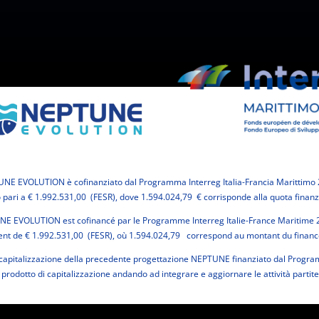
TUNE EVOLUTION è cofinanziato dal Programma Interreg Italia-Francia Marittimo 
 pari a € 1.992.531,00 (FESR), dove 1.594.024,79 € corrisponde alla quota finan
NE EVOLUTION est cofinancé par le Programme Interreg Italie-France Maritime 
ent de € 1.992.531,00 (FESR), où 1.594.024,79 correspond au montant du finan
pitalizzazione della precedente progettazione NEPTUNE finanziato dal Program
rodotto di capitalizzazione andando ad integrare e aggiornare le attività partite