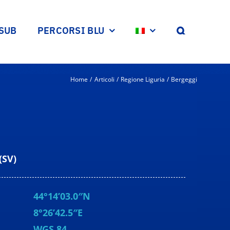
 SUB
PERCORSI BLU
Home
Articoli
Regione Liguria
Bergeggi
(SV)
44°14’03.0″N
8°26’42.5″E
WGS 84