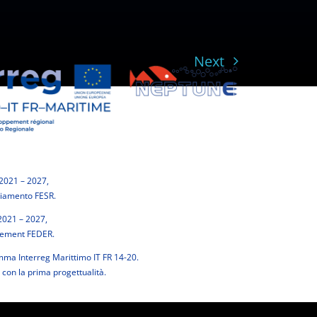
Next
2021 – 2027,
ziamento FESR.
2021 – 2027,
cement FEDER.
ma Interreg Marittimo IT FR 14-20.
 con la prima progettualità.