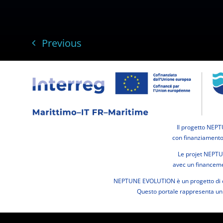
Previous
Il progetto NEP
con finanziamento
Le projet NEPTU
avec un financem
NEPTUNE EVOLUTION è un progetto di ca
Questo portale rappresenta un p